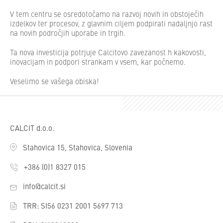
V tem centru se osredotočamo na razvoj novih in obstoječih
izdelkov ter procesov, z glavnim ciljem podpirati nadaljnjo rast
na novih področjih uporabe in trgih.
Ta nova investicija potrjuje Calcitovo zavezanost h kakovosti,
inovacijam in podpori strankam v vsem, kar počnemo.
Veselimo se vašega obiska!
CALCIT d.o.o.
Stahovica 15, Stahovica, Slovenia
+386 (0)1 8327 015
info@calcit.si
TRR: SI56 0231 2001 5697 713